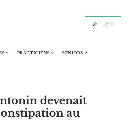
ES
PRACTICIENS
SENIORS
 Antonin devenait
-constipation au