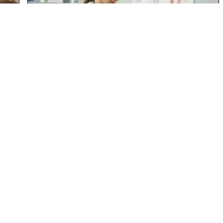
:
Salaire auxiliaire vétérinaire :
r
comment évoluer plus vite en
clinique
En savoir plus