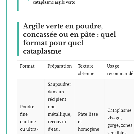
cataplasme argile verte
Argile verte en poudre,
concassée ou en pâte : quel
format pour quel
cataplasme
Format
Préparation
Texture
Usage
obtenue
recommandé
Saupoudrer
dans un
récipient
Poudre
non
Cataplasme
fine
métallique,
Pâte lisse
visage,
(surfine
recouvrir
et
gorge, zones
ou ultra-
d’eau,
homogène
sensibles