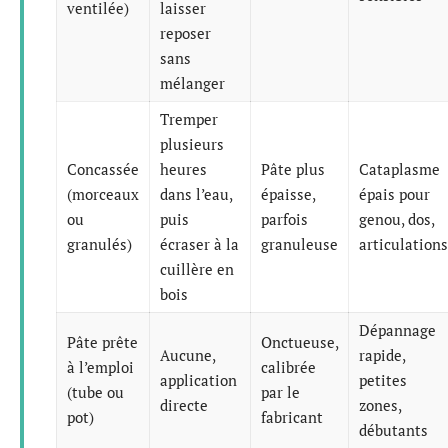
ventilée)
laisser
reposer
sans
mélanger
Tremper
plusieurs
Concassée
heures
Pâte plus
Cataplasme
(morceaux
dans l’eau,
épaisse,
épais pour
ou
puis
parfois
genou, dos,
granulés)
écraser à la
granuleuse
articulations
cuillère en
bois
Dépannage
Pâte prête
Onctueuse,
Aucune,
rapide,
à l’emploi
calibrée
application
petites
(tube ou
par le
directe
zones,
pot)
fabricant
débutants