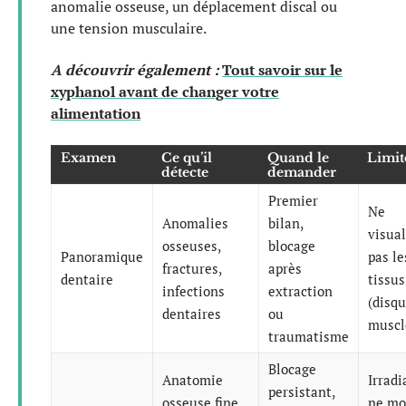
anomalie osseuse, un déplacement discal ou
une tension musculaire.
A découvrir également :
Tout savoir sur le
xyphanol avant de changer votre
alimentation
Examen
Ce qu’il
Quand le
Limit
détecte
demander
Premier
Ne
Anomalies
bilan,
visual
osseuses,
blocage
Panoramique
pas le
fractures,
après
dentaire
tissu
infections
extraction
(disqu
dentaires
ou
muscl
traumatisme
Blocage
Anatomie
Irradi
persistant,
osseuse fine
ne mo