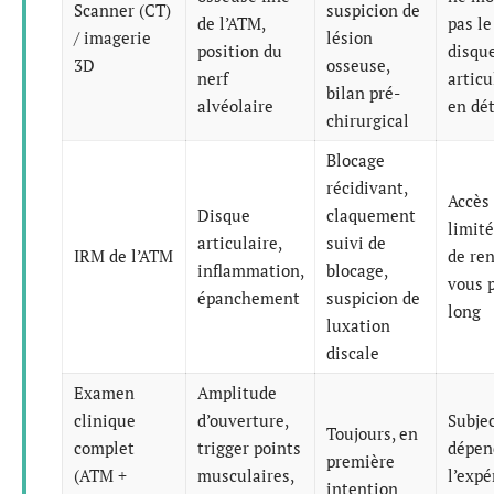
Scanner (CT)
suspicion de
de l’ATM,
pas le
/ imagerie
lésion
position du
disqu
3D
osseuse,
nerf
articu
bilan pré-
alvéolaire
en dét
chirurgical
Blocage
récidivant,
Accès
Disque
claquement
limité
articulaire,
suivi de
IRM de l’ATM
de re
inflammation,
blocage,
vous p
épanchement
suspicion de
long
luxation
discale
Examen
Amplitude
clinique
d’ouverture,
Subjec
Toujours, en
complet
trigger points
dépen
première
(ATM +
musculaires,
l’expé
intention