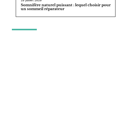
28 juillet 2026
Somnifère naturel puissant : lequel choisir pour
un sommeil réparateur
AU TOP
10 mars 2026
Techniques de relaxation et de
gestion du stress pour un bien-être
quotidien