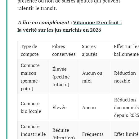
présence ou non de sucres ajoutés qui peuvent
ralentir le transit.
A lire en complément :
Vitamine D en fruit :
la vérité sur les jus enrichis en 2026
Type de
Fibres
Sucres
Effet sur le
compote
conservées
ajoutés
ballonneme
Compote
Élevée
maison
Aucun ou
Réduction
(pectine
(pomme-
miel
notable
intacte)
poire)
Réduction
Compote
Élevée
Aucun
documenté
bio locale
depuis 202
Compote
Réduite
industrielle
Fréquents
Effet limité
(filtration)